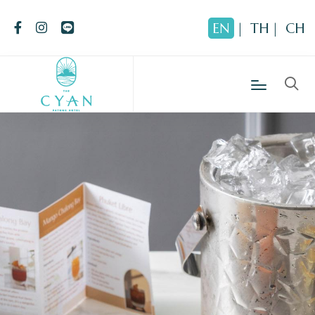
EN
|
TH
|
CH