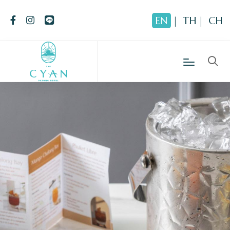
EN
|
TH
|
CH